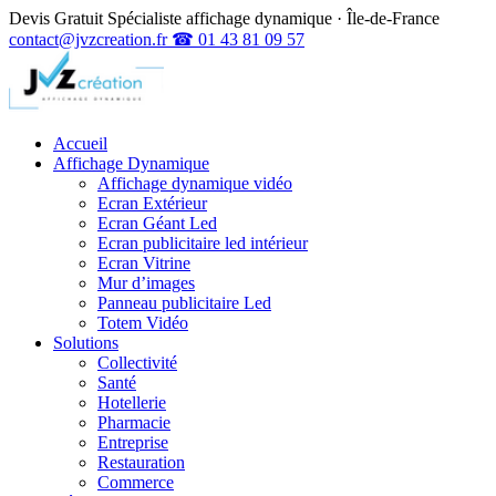
Devis Gratuit
Spécialiste affichage dynamique · Île-de-France
contact@jvzcreation.fr
☎ 01 43 81 09 57
Accueil
Affichage Dynamique
Affichage dynamique vidéo
Ecran Extérieur
Ecran Géant Led
Ecran publicitaire led intérieur
Ecran Vitrine
Mur d’images
Panneau publicitaire Led
Totem Vidéo
Solutions
Collectivité
Santé
Hotellerie
Pharmacie
Entreprise
Restauration
Commerce