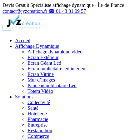
Devis Gratuit
Spécialiste affichage dynamique · Île-de-France
contact@jvzcreation.fr
☎ 01 43 81 09 57
Accueil
Affichage Dynamique
Affichage dynamique vidéo
Ecran Extérieur
Ecran Géant Led
Ecran publicitaire led intérieur
Ecran Vitrine
Mur d’images
Panneau publicitaire Led
Totem Vidéo
Solutions
Collectivité
Santé
Hotellerie
Pharmacie
Entreprise
Restauration
Commerce