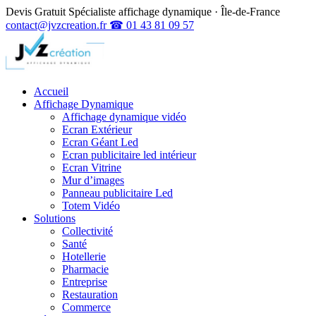
Devis Gratuit
Spécialiste affichage dynamique · Île-de-France
contact@jvzcreation.fr
☎ 01 43 81 09 57
Accueil
Affichage Dynamique
Affichage dynamique vidéo
Ecran Extérieur
Ecran Géant Led
Ecran publicitaire led intérieur
Ecran Vitrine
Mur d’images
Panneau publicitaire Led
Totem Vidéo
Solutions
Collectivité
Santé
Hotellerie
Pharmacie
Entreprise
Restauration
Commerce