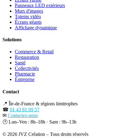
Panneaux LED extérieurs
Murs d'images
Totems vidéo
Écrans géants
Affichage dynamique
Solutions
Commerce & Retail
Restauration
Santé
Collectivités
Pharmacie
Éntreprise
Contact
📍
Île-de-France & régions limitrophes
☎
01 43 81 09 57
✉
Contactez-nous
🕐
Lun–Ven : 8h–18h · Sam : 9h–13h
© 2026 JVZ Création – Tous droits réservés