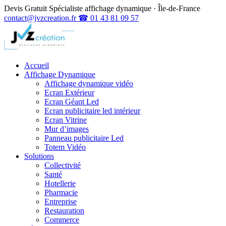
Devis Gratuit
Spécialiste affichage dynamique · Île-de-France
contact@jvzcreation.fr
☎ 01 43 81 09 57
Accueil
Affichage Dynamique
Affichage dynamique vidéo
Ecran Extérieur
Ecran Géant Led
Ecran publicitaire led intérieur
Ecran Vitrine
Mur d’images
Panneau publicitaire Led
Totem Vidéo
Solutions
Collectivité
Santé
Hotellerie
Pharmacie
Entreprise
Restauration
Commerce