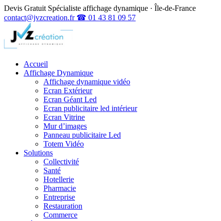
Devis Gratuit
Spécialiste affichage dynamique · Île-de-France
contact@jvzcreation.fr
☎ 01 43 81 09 57
Accueil
Affichage Dynamique
Affichage dynamique vidéo
Ecran Extérieur
Ecran Géant Led
Ecran publicitaire led intérieur
Ecran Vitrine
Mur d’images
Panneau publicitaire Led
Totem Vidéo
Solutions
Collectivité
Santé
Hotellerie
Pharmacie
Entreprise
Restauration
Commerce