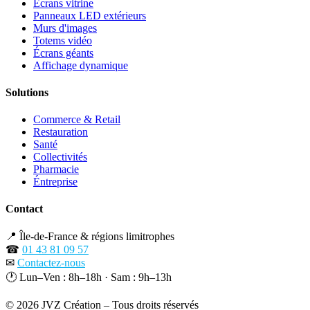
Écrans vitrine
Panneaux LED extérieurs
Murs d'images
Totems vidéo
Écrans géants
Affichage dynamique
Solutions
Commerce & Retail
Restauration
Santé
Collectivités
Pharmacie
Éntreprise
Contact
📍
Île-de-France & régions limitrophes
☎
01 43 81 09 57
✉
Contactez-nous
🕐
Lun–Ven : 8h–18h · Sam : 9h–13h
© 2026 JVZ Création – Tous droits réservés