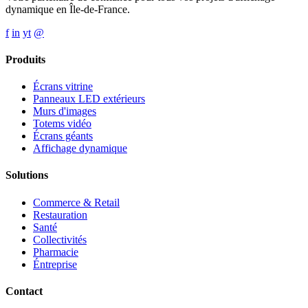
dynamique en Île-de-France.
f
in
yt
@
Produits
Écrans vitrine
Panneaux LED extérieurs
Murs d'images
Totems vidéo
Écrans géants
Affichage dynamique
Solutions
Commerce & Retail
Restauration
Santé
Collectivités
Pharmacie
Éntreprise
Contact