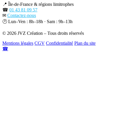
📍
Île-de-France & régions limitrophes
☎
01 43 81 09 57
✉
Contactez-nous
🕐
Lun–Ven : 8h–18h · Sam : 9h–13h
© 2026 JVZ Création – Tous droits réservés
Mentions légales
CGV
Confidentialité
Plan du site
☎