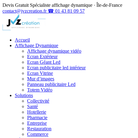
Devis Gratuit
Spécialiste affichage dynamique · Île-de-France
contact@jvzcreation.fr
☎ 01 43 81 09 57
Accueil
Affichage Dynamique
Affichage dynamique vidéo
Ecran Extérieur
Ecran Géant Led
Ecran publicitaire led intérieur
Ecran Vitrine
Mur d’images
Panneau publicitaire Led
Totem Vidéo
Solutions
Collectivité
Santé
Hotellerie
Pharmacie
Entreprise
Restauration
Commerce